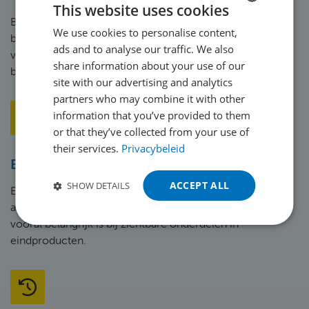
This website uses cookies
Bramen kunnen wrijving en slijtage veroorzaken tussen
We use cookies to personalise content,
DUTCH
bewegende of aansluitende onderdelen. Ontbramen
ads and to analyse our traffic. We also
voorkomt dit, verlengt de levensduur en verbetert de
ENGLISH
share information about your use of our
betrouwbaarheid van het product.
FRENCH
site with our advertising and analytics
partners who may combine it with other
GERMAN
information that you’ve provided to them
POLISH
or that they’ve collected from your use of
their services.
Privacybeleid
PORTUGUESE
Betere esthetiek
SPANISH
ACCEPT ALL
SHOW DETAILS
Een ontbraamd product ziet er professioneel en
TURKISH
afgewerkt uit. Dit verhoogt de esthetische waarde, wat
vooral belangrijk is bij zichtbare onderdelen in
eindproducten.