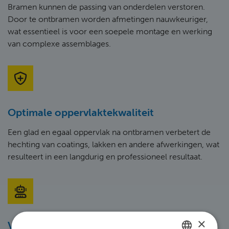
Bramen kunnen de passing van onderdelen verstoren.
Door te ontbramen worden afmetingen nauwkeuriger,
wat essentieel is voor een soepele montage en werking
van complexe assemblages.
Optimale oppervlaktekwaliteit
Een glad en egaal oppervlak na ontbramen verbetert de
hechting van coatings, lakken en andere afwerkingen, wat
resulteert in een langdurig en professioneel resultaat.
×
Verminderde slijtage