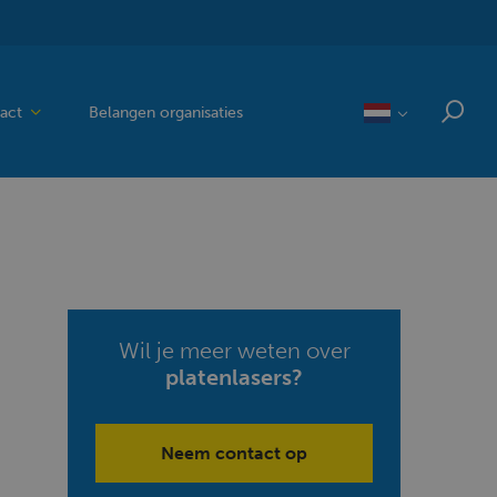
act
Belangen organisaties
Wil je meer weten over
platenlasers?
Neem contact op