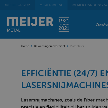
MEIJER
GROUP
MEIJER
METAL
MEIJER
HANDLING SO
Dienst
Home
Bewerkingen overzicht
Platenlaser
EFFICIËNTIE (24/7)
LASERSNIJMACHINES
Lasersnijmachines, zoals de Fiber machi
precisie en flexibiliteit bij het snijde