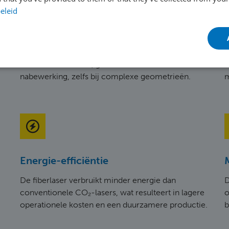
eleid
Uiterste precisie en kwaliteit
Dankzij de nauwkeurige lasersnijtechnologie levert
M
de machine strakke, gladde sneden met minimale
d
nabewerking, zelfs bij complexe geometrieën.
m
Energie-efficiëntie
De fiberlaser verbruikt minder energie dan
D
conventionele CO₂-lasers, wat resulteert in lagere
o
operationele kosten en een duurzamere productie.
b