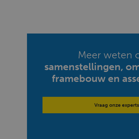
Meer weten 
samenstellingen, o
framebouw en ass
Vraag onze experts