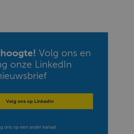
e hoogte!
Volg ons en
ng onze LinkedIn
nieuwsbrief
Volg ons op LinkedIn
lg ons op een ander kanaal