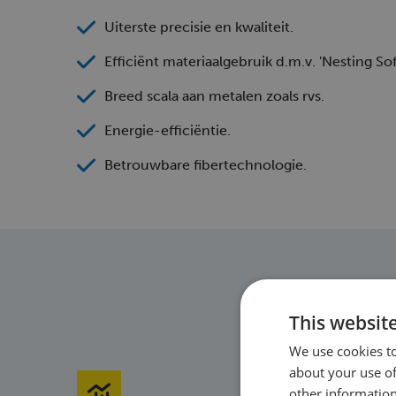
Uiterste precisie en kwaliteit.
Efficiënt materiaalgebruik d.m.v. 'Nesting Sof
Breed scala aan metalen zoals rvs.
Energie-efficiëntie.
Betrouwbare fibertechnologie.
This websit
We use cookies to
about your use of
other information