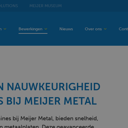
LUTIONS
MEIJER
MUSEUM
en
Bewerkingen
Nieuws
Over ons
Cont
 EN NAUWKEURIGHEID
 BIJ MEIJER METAL
nes bij Meijer Metal, bieden snelheid,
n van metaalplaten. Deze geavanceerde