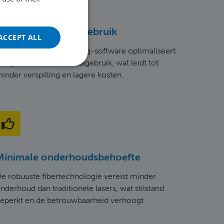
FRENCH
GERMAN
Efficiënt materiaalgebruik
ACCEPT ALL
POLISH
et geavanceerde nesting-software optimaliseert
PORTUGUESE
e ByStar Fiber materiaalgebruik, wat leidt tot
inder verspilling en lagere kosten.
SPANISH
TURKISH
Minimale onderhoudsbehoefte
e robuuste fibertechnologie vereist minder
nderhoud dan traditionele lasers, wat stilstand
eperkt en de betrouwbaarheid verhoogt.