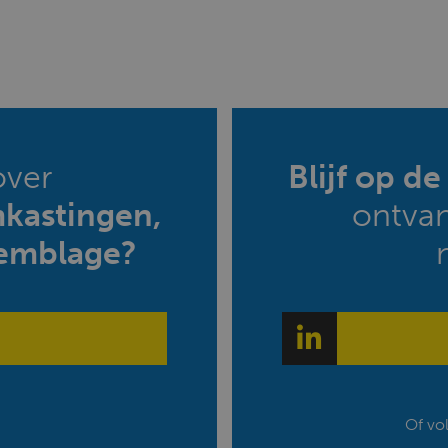
over
Blijf op d
mkastingen,
ontva
emblage?
Of vo