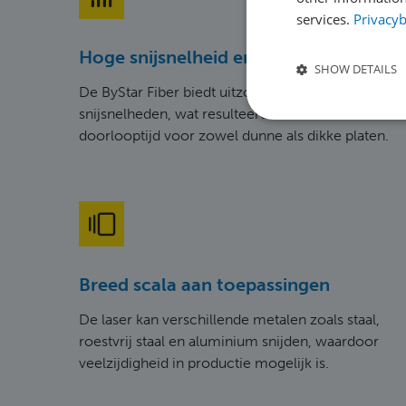
services.
Privacyb
Hoge snijsnelheid en productiviteit
SHOW DETAILS
De ByStar Fiber biedt uitzonderlijk hoge
snijsnelheden, wat resulteert in een snelle
doorlooptijd voor zowel dunne als dikke platen.
Breed scala aan toepassingen
De laser kan verschillende metalen zoals staal,
roestvrij staal en aluminium snijden, waardoor
veelzijdigheid in productie mogelijk is.