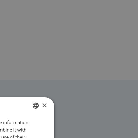
×
re information
DUTCH
mbine it with
ENGLISH
use of their