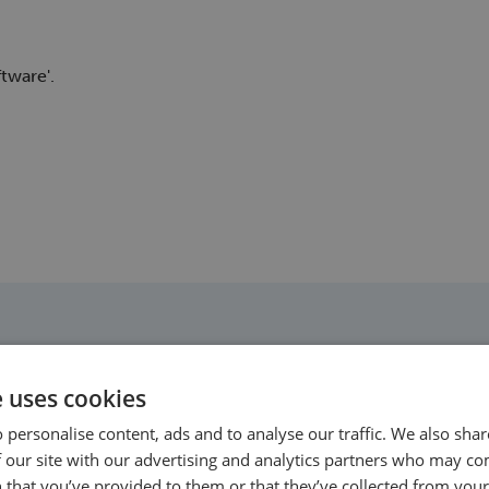
tware'.
e uses cookies
 personalise content, ads and to analyse our traffic. We also sha
 our site with our advertising and analytics partners who may co
 that you’ve provided to them or that they’ve collected from your 