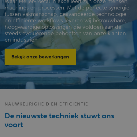
Waar Meijer-Metal in excelleert zijn onze mensen,
machines en processen. Met de perfecte synergie
tussen vakmanschap, geavanceerde technologie
en efficiënte workflows leveren wij betrouwbare,
hoogwaardige oplossingen die voldoen aan de
steeds evoluerende behoeften van onze klanten
en industrie.
Bekijk onze bewerkingen
NAUWKEURIGHEID EN EFFICIËNTIE
De nieuwste techniek stuwt ons
voort