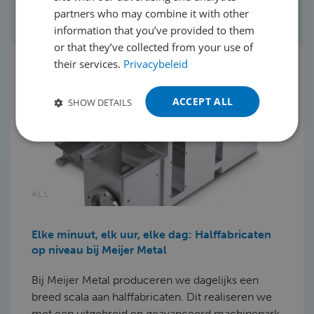
partners who may combine it with other
GERMAN
information that you’ve provided to them
POLISH
or that they’ve collected from your use of
their services.
Privacybeleid
PORTUGUESE
SPANISH
ACCEPT ALL
SHOW DETAILS
TURKISH
ALL
Elke minuut, elk uur, elke dag: Halffabricaten
op niveau bij Meijer Metal
Bij Meijer Metal produceren we dagelijks een
breed scala aan halffabricaten. Dit realiseren we
met een uitgebreid en geavanceerd machinepark,