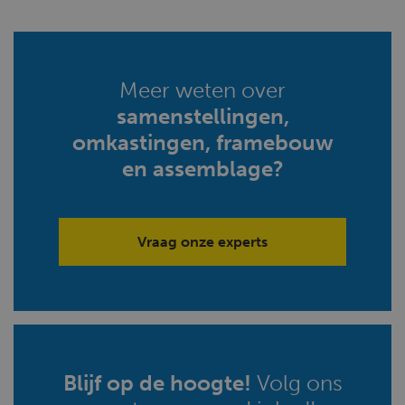
Meer weten over
samenstellingen,
omkastingen, framebouw
en assemblage?
Vraag onze experts
Blijf op de hoogte!
Volg ons