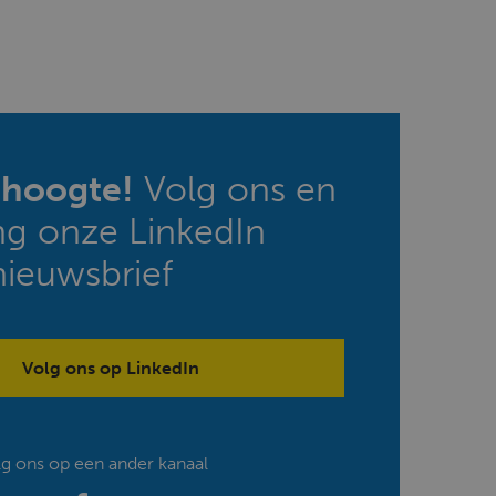
e hoogte!
Volg ons en
ng onze LinkedIn
nieuwsbrief
Volg ons op LinkedIn
lg ons op een ander kanaal