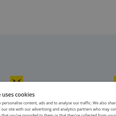
e uses cookies
Efficiënte bewerkingen in één
 personalise content, ads and to analyse our traffic. We also sha
opstelling
 our site with our advertising and analytics partners who may co
 that you’ve provided to them or that they’ve collected from your 
Onze boor- en tapmachines combineren precisie
M