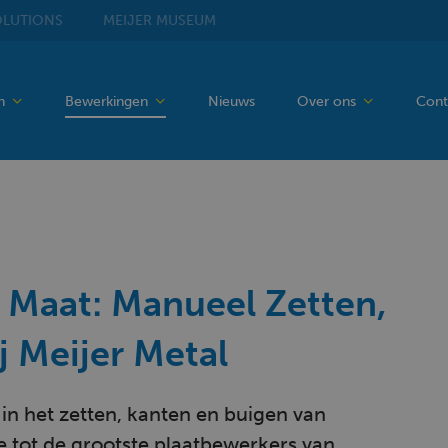
LUTIONS
MEIJER
MUSEUM
en
Bewerkingen
Nieuws
Over ons
Cont
 Maat: Manueel Zetten,
 Meijer Metal
d in het zetten, kanten en buigen van
 tot de grootste plaatbewerkers van