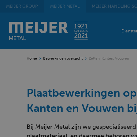
MEIJER
GROUP
MEIJER
METAL
MEIJER
HANDLING SO
Dienst
Home
Bewerkingen overzicht
Zetten, Kanten, Vouwen
Plaatbewerkingen op
Kanten en Vouwen bij
Bij Meijer Metal zijn we gespecialiseer
plaatmateriaal, en daarmee behoren we