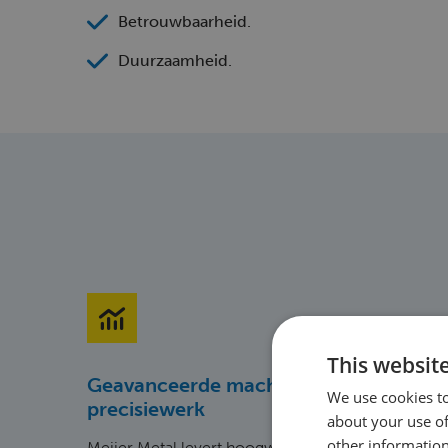
Betrouwbaarheid.
Duurzaamheid.
This websit
Geavanceerde machines voor
We use cookies to
precisiewerk
about your use of
other information
Meijer Metal levert hoogwaardige oplossingen