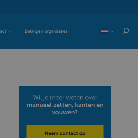
act
Belangen organisaties
Wil je meer weten over
manueel zetten, kanten en
vouwen?
Neem contact op