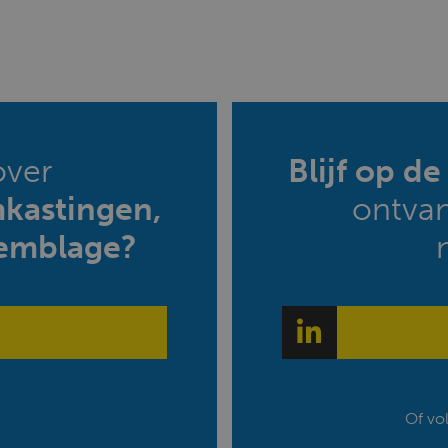
over
Blijf op d
mkastingen,
ontva
emblage?
Of vo