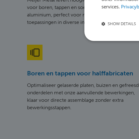
services.
Privacyb
voor boren, tappen en soevereinen in staal, RVS e
aluminium, perfect voor maatwerk en complexe
toepassingen in diverse industrieën.
SHOW DETAILS
Boren en tappen voor halffabricaten
Optimaliseer gelaserde platen, buizen en gefrees
onderdelen met onze aanvullende bewerkingen,
klaar voor directe assemblage zonder extra
bewerkingsstappen.