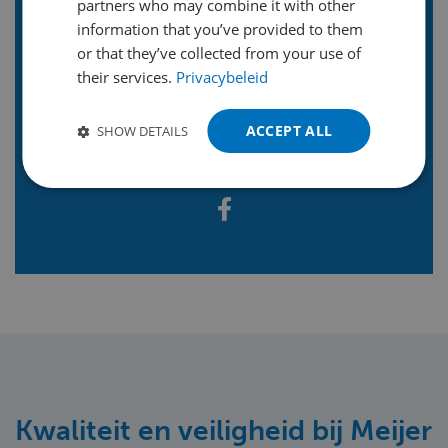
nieuwsbrief
partners who may combine it with other
GERMAN
information that you’ve provided to them
POLISH
or that they’ve collected from your use of
their services.
Privacybeleid
PORTUGUESE
Volg ons op LinkedIn
SPANISH
ACCEPT ALL
SHOW DETAILS
TURKISH
Of volg ons op een ander kanaal
Kwaliteit en veiligheid bij Meijer