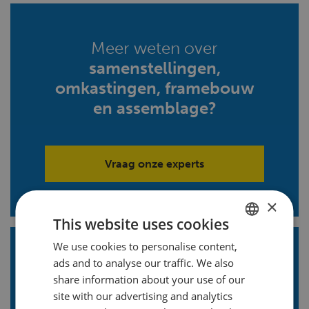
Meer weten over
samenstellingen,
omkastingen, framebouw
en assemblage?
Vraag onze experts
×
This website uses cookies
We use cookies to personalise content,
DUTCH
ads and to analyse our traffic. We also
Blijf op de hoogte!
Volg ons
ENGLISH
share information about your use of our
en ontvang onze LinkedIn
FRENCH
site with our advertising and analytics