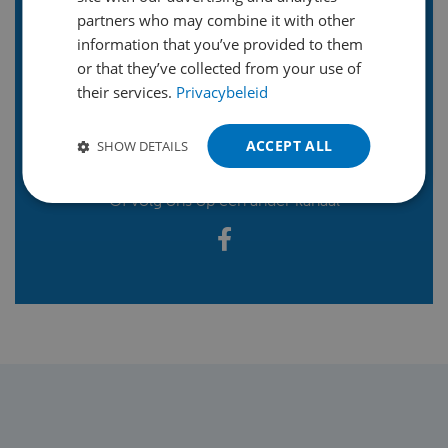
en ontvang onze LinkedIn
partners who may combine it with other
GERMAN
nieuwsbrief
information that you’ve provided to them
POLISH
or that they’ve collected from your use of
their services.
Privacybeleid
PORTUGUESE
Volg ons op LinkedIn
SPANISH
ACCEPT ALL
SHOW DETAILS
TURKISH
Of volg ons op een ander kanaal