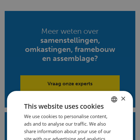
Meer weten over
samenstellingen,
omkastingen, framebouw
en assemblage?
Vraag onze experts
×
This website uses cookies
We use cookies to personalise content,
DUTCH
ads and to analyse our traffic. We also
ENGLISH
Blijf op de hoogte!
Volg ons
share information about your use of our
FRENCH
site with our advertising and analytics