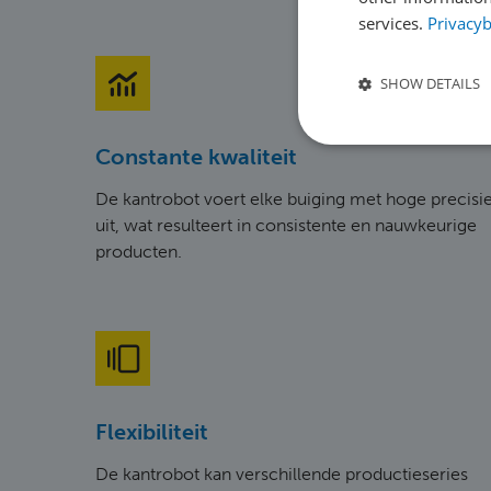
services.
Privacyb
SHOW DETAILS
Constante kwaliteit
De kantrobot voert elke buiging met hoge precisi
uit, wat resulteert in consistente en nauwkeurige
producten.
Flexibiliteit
De kantrobot kan verschillende productieseries