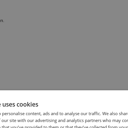
en.
e uses cookies
 personalise content, ads and to analyse our traffic. We also sha
 our site with our advertising and analytics partners who may co
 that you’ve provided to them or that they’ve collected from your 