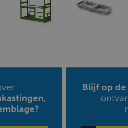
over
Blijf op d
mkastingen,
ontva
emblage?