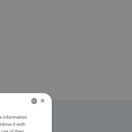
×
re information
DUTCH
mbine it with
ENGLISH
use of their