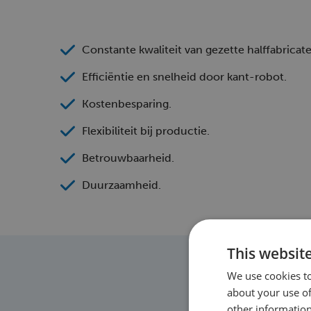
Constante kwaliteit van gezette halffabricat
Efficiëntie en snelheid door kant-robot.
Kostenbesparing.
Flexibiliteit bij productie.
Betrouwbaarheid.
Duurzaamheid.
This websit
We use cookies to
about your use of
other information