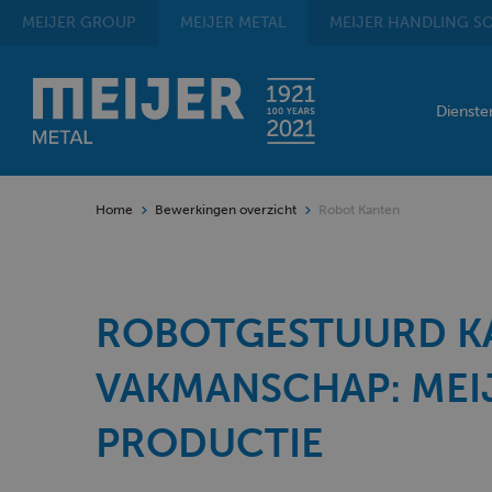
MEIJER
GROUP
MEIJER
METAL
MEIJER
HANDLING SO
Dienst
Home
Bewerkingen overzicht
Robot Kanten
ROBOTGESTUURD K
VAKMANSCHAP: MEIJ
PRODUCTIE