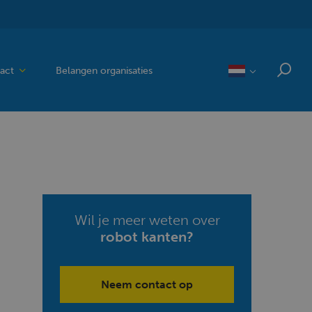
act
Belangen organisaties
Wil je meer weten over
robot kanten?
Neem contact op