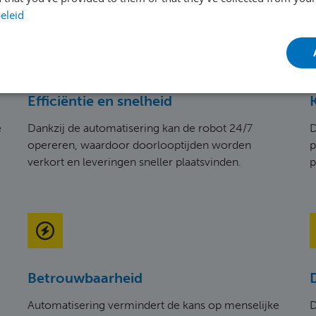
eleid
Efficiëntie en snelheid
e
Dankzij de automatisering kan de robot 24/7
D
opereren, waardoor doorlooptijden worden
p
verkort en leveringen sneller plaatsvinden.
p
Betrouwbaarheid
Automatisering vermindert de kans op menselijke
D