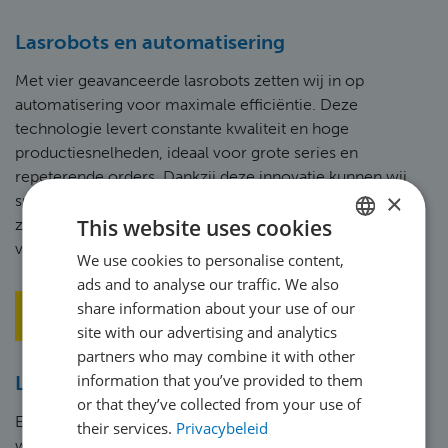
Lasrobots en automatisering
Met vier geavanceerde lasrobots zetten wij in op
automatisering voor maximale efficiëntie. Deze
technologie levert constante kwaliteit en hoge
productiesnelheden, ideaal voor grote series en
repeterende orders. Dankzij deze innovatie kunnen wij
×
snel schakelen en concurrerende levertijden garanderen,
This website uses cookies
zonder in te boeten op de nauwkeurigheid van onze
verbindingen.
We use cookies to personalise content,
DUTCH
ads and to analyse our traffic. We also
ENGLISH
share information about your use of our
FRENCH
site with our advertising and analytics
partners who may combine it with other
GERMAN
information that you’ve provided to them
Lasmethoden op maat (WPS)
POLISH
or that they’ve collected from your use of
Elke opdracht vraagt om specifieke aanpak, en daarom
their services.
Privacybeleid
PORTUGUESE
werken wij met nauwkeurige lasmethodebeschrijvingen