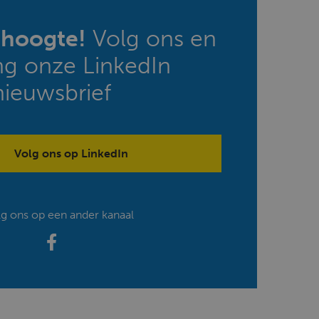
e hoogte!
Volg ons en
ng onze LinkedIn
nieuwsbrief
Volg ons op LinkedIn
lg ons op een ander kanaal