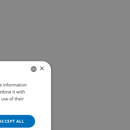
×
re information
DUTCH
mbine it with
ENGLISH
use of their
FRENCH
GERMAN
ACCEPT ALL
POLISH