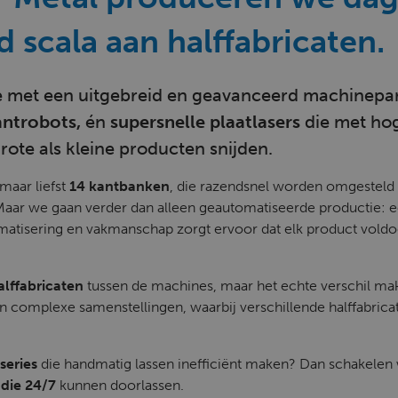
 scala aan halffabricaten.
we met een uitgebreid en geavanceerd machinepar
kantrobots,
én
supersnelle plaatlasers
die met hog
rote als kleine producten snijden.
 maar liefst
14 kantbanken
, die razendsnel worden omgesteld 
Maar we gaan verder dan alleen geautomatiseerde productie: 
atisering en vakmanschap zorgt ervoor dat elk product voldo
alffabricaten
tussen de machines, maar het echte verschil m
sen complexe samenstellingen, waarbij verschillende halffabri
series
die handmatig lassen inefficiënt maken? Dan schakelen
 die 24/7
kunnen doorlassen.