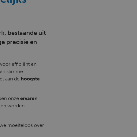
k, bestaande uit
e precisie en
voor efficiënt en
een slimme
et aan de
hoogste
aken onze
ervaren
caten worden
 we moeiteloos over