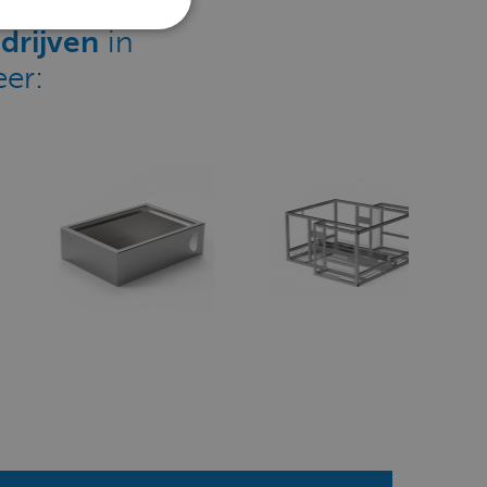
PORTUGUESE
drijven
in
SPANISH
er:
TURKISH