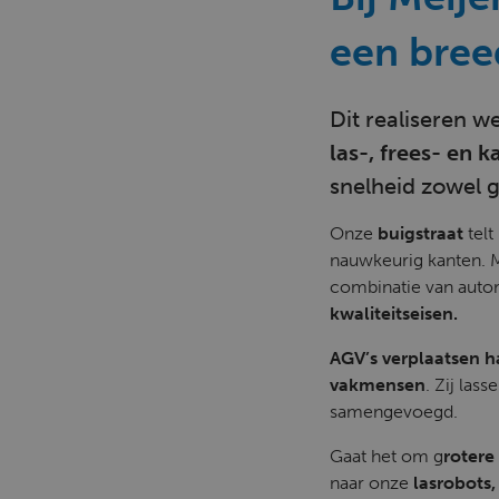
een breed
Dit realiseren 
las-, frees- en 
snelheid zowel g
Onze
buigstraat
telt
nauwkeurig kanten. 
combinatie van autom
kwaliteitseisen.
AGV’s verplaatsen h
vakmensen
. Zij las
samengevoegd.
Gaat het om g
rotere 
naar onze
lasrobots,