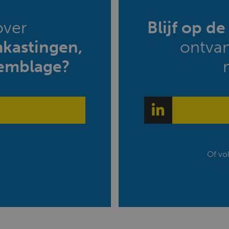
over
Blijf op d
mkastingen,
ontva
emblage?
Of vo