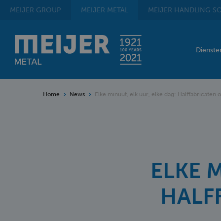
MEIJER
GROUP
MEIJER
METAL
MEIJER
HANDLING SO
Dienst
Home
News
Elke minuut, elk uur, elke dag: Halffabricaten o
ELKE M
HALF