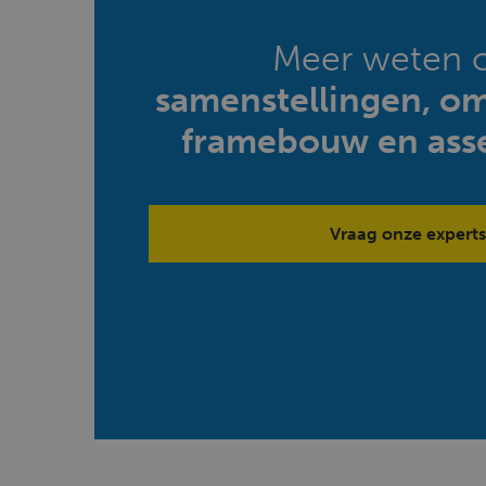
Meer weten 
samenstellingen, o
framebouw en ass
Vraag onze experts