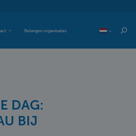
act
Belangen organisaties
KE DAG:
U BIJ