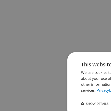
This websit
We use cookies to
about your use of
other information
services.
Privacyb
SHOW DETAILS