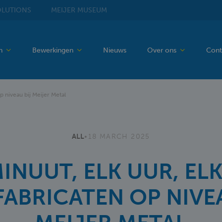
LUTIONS
MEIJER
MUSEUM
en
Bewerkingen
Nieuws
Over ons
Cont
p niveau bij Meijer Metal
ALL
•
18 MARCH 2025
INUUT, ELK UUR, EL
FABRICATEN OP NIVEA