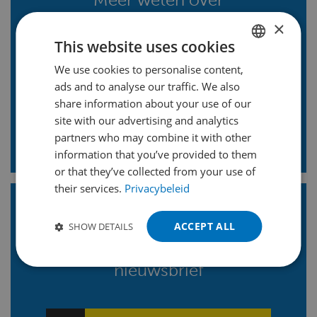
samenstellingen,
×
omkastingen, framebouw
This website uses cookies
en assemblage?
We use cookies to personalise content,
DUTCH
ads and to analyse our traffic. We also
ENGLISH
share information about your use of our
FRENCH
Vraag onze experts
site with our advertising and analytics
partners who may combine it with other
GERMAN
information that you’ve provided to them
POLISH
or that they’ve collected from your use of
their services.
Privacybeleid
PORTUGUESE
SPANISH
Blijf op de hoogte!
Volg ons
ACCEPT ALL
SHOW DETAILS
TURKISH
en ontvang onze LinkedIn
nieuwsbrief