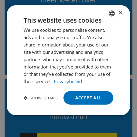
samenstellingen,
×
omkastingen, framebouw
This website uses cookies
en assemblage?
We use cookies to personalise content,
DUTCH
ads and to analyse our traffic. We also
ENGLISH
share information about your use of our
FRENCH
Vraag onze experts
site with our advertising and analytics
partners who may combine it with other
GERMAN
information that you’ve provided to them
POLISH
or that they’ve collected from your use of
their services.
Privacybeleid
PORTUGUESE
SPANISH
Blijf op de hoogte!
Volg ons
ACCEPT ALL
SHOW DETAILS
TURKISH
en ontvang onze LinkedIn
nieuwsbrief