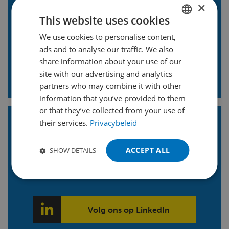
omkastingen, framebouw
×
en assemblage?
This website uses cookies
We use cookies to personalise content,
DUTCH
ads and to analyse our traffic. We also
ENGLISH
Vraag onze experts
share information about your use of our
FRENCH
site with our advertising and analytics
partners who may combine it with other
GERMAN
information that you’ve provided to them
POLISH
or that they’ve collected from your use of
their services.
Privacybeleid
PORTUGUESE
Blijf op de hoogte!
Volg ons
SPANISH
ACCEPT ALL
SHOW DETAILS
en ontvang onze LinkedIn
TURKISH
nieuwsbrief
Volg ons op LinkedIn