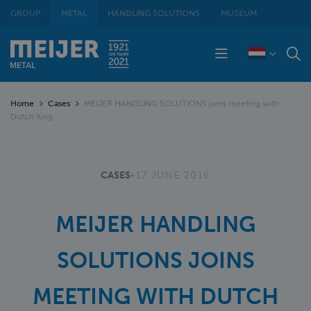
GROUP
METAL
HANDLING SOLUTIONS
MUSEUM
Home
Cases
MEIJER HANDLING SOLUTIONS joins meeting with
Dutch King
CASES
•
17 JUNE 2016
MEIJER HANDLING
SOLUTIONS JOINS
MEETING WITH DUTCH