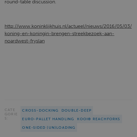
round-table discussion.
http://www.koninklijkhuis.nl/actueel/nieuws/2016/05/03/
koning-en-koningin-brengen-streekbezoek-aan-
noardwest-fryslan
CATE
CROSS-DOCKING
DOUBLE-DEEP
GORIE
S:
EURO-PALLET HANDLING
KOOI® REACHFORKS
ONE-SIDED (UN)LOADING