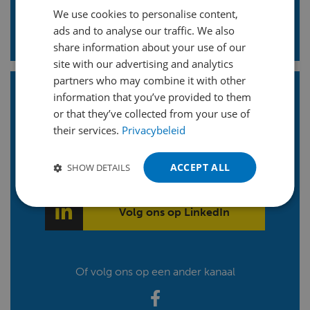
Vraag onze experts
We use cookies to personalise content,
DUTCH
ads and to analyse our traffic. We also
ENGLISH
share information about your use of our
FRENCH
site with our advertising and analytics
partners who may combine it with other
GERMAN
information that you’ve provided to them
POLISH
Blijf op de hoogte!
Volg ons
or that they’ve collected from your use of
their services.
Privacybeleid
PORTUGUESE
en ontvang onze LinkedIn
nieuwsbrief
SPANISH
ACCEPT ALL
SHOW DETAILS
TURKISH
Volg ons op LinkedIn
Of volg ons op een ander kanaal