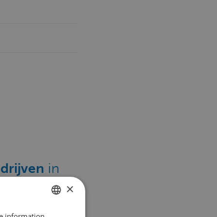
drijven
in
er:
×
re information
DUTCH