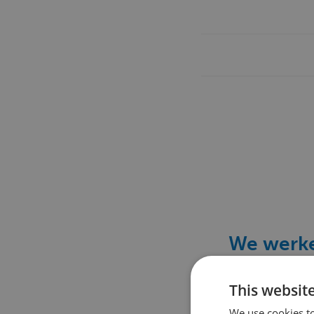
We werke
ma
This websit
We use cookies to