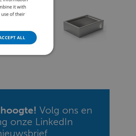
mbine it with
ENGLISH
use of their
FRENCH
GERMAN
ACCEPT ALL
POLISH
PORTUGUESE
SPANISH
TURKISH
e hoogte!
Volg ons en
ng onze LinkedIn
nieuwsbrief