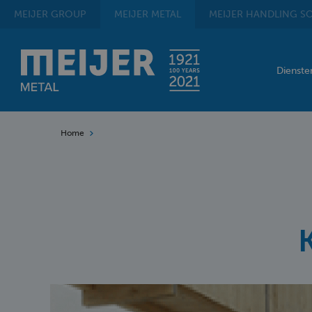
MEIJER
GROUP
MEIJER
METAL
MEIJER
HANDLING SO
Dienst
Home