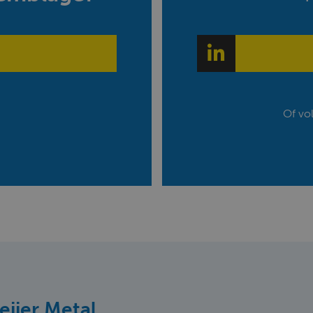
Of vo
Meijer Metal