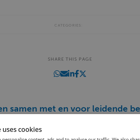
CATEGORIES:
SHARE THIS PAGE
n samen met en voor leidende be
chinebouw, assemblage en nog me
e uses cookies
 personalise content, ads and to analyse our traffic. We also sha