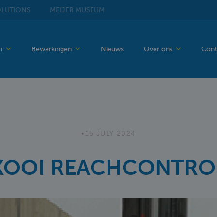
LUTIONS
MEIJER
MUSEUM
en
Bewerkingen
Nieuws
Over ons
Cont
•
15 JULY 2024
KOOI REACHCONTRO