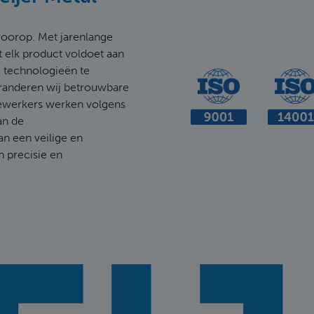
d voorop. Met jarenlange
t elk product voldoet aan
 technologieën te
aranderen wij betrouwbare
ewerkers werken volgens
an de
an een veilige en
n precisie en