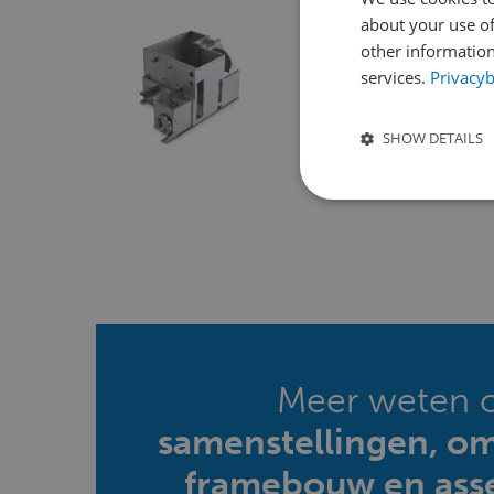
about your use of
other information
services.
Privacyb
SHOW DETAILS
Meer weten 
samenstellingen, o
framebouw en ass