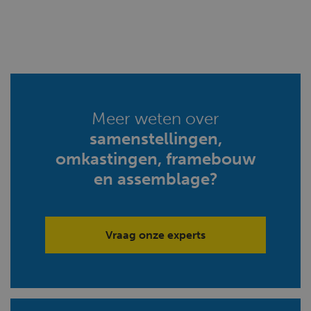
Meer weten over
samenstellingen,
omkastingen, framebouw
en assemblage?
Vraag onze experts