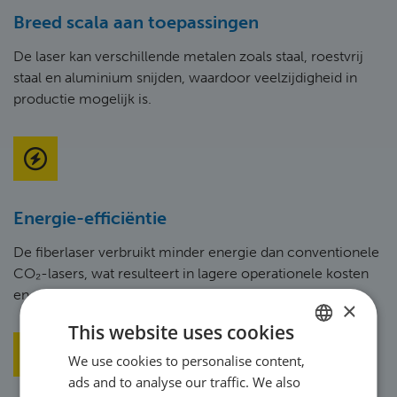
Breed scala aan toepassingen
De laser kan verschillende metalen zoals staal, roestvrij
staal en aluminium snijden, waardoor veelzijdigheid in
productie mogelijk is.
Energie-efficiëntie
De fiberlaser verbruikt minder energie dan conventionele
CO₂-lasers, wat resulteert in lagere operationele kosten
en een duurzamere productie.
×
This website uses cookies
We use cookies to personalise content,
DUTCH
ads and to analyse our traffic. We also
ENGLISH