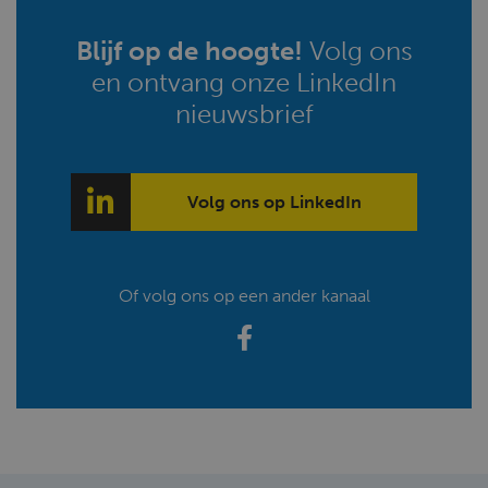
Blijf op de hoogte!
Volg ons
en ontvang onze LinkedIn
nieuwsbrief
Volg ons op LinkedIn
Of volg ons op een ander kanaal