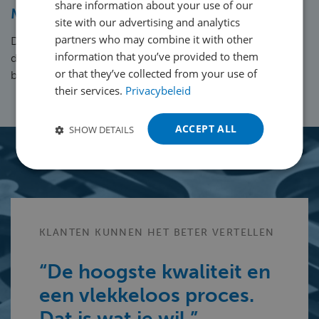
share information about your use of our
Minimale onderhoudsbehoefte
FRENCH
site with our advertising and analytics
partners who may combine it with other
De robuuste fibertechnologie vereist minder onderhoud
GERMAN
information that you’ve provided to them
dan traditionele lasers, wat stilstand beperkt en de
POLISH
or that they’ve collected from your use of
betrouwbaarheid verhoogt.
their services.
Privacybeleid
PORTUGUESE
SPANISH
ACCEPT ALL
SHOW DETAILS
TURKISH
KLANTEN KUNNEN HET BETER VERTELLEN
“De hoogste kwaliteit en
een vlekkeloos proces.
Dat is wat je wil.”