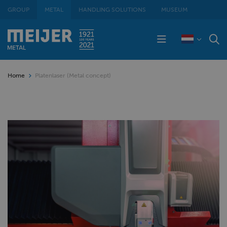
GROUP
METAL
HANDLING SOLUTIONS
MUSEUM
Home
Platenlaser (Metal concept)