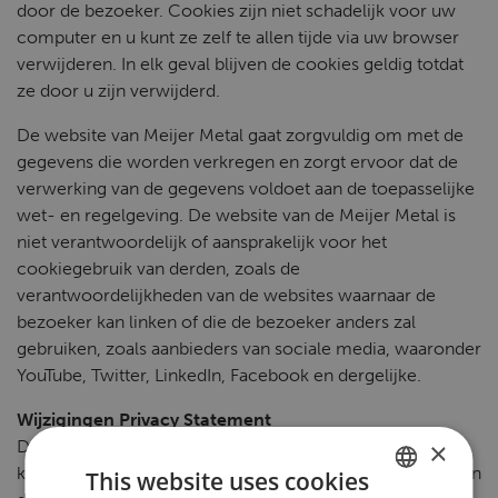
door de bezoeker. Cookies zijn niet schadelijk voor uw
computer en u kunt ze zelf te allen tijde via uw browser
verwijderen. In elk geval blijven de cookies geldig totdat
ze door u zijn verwijderd.
De website van Meijer Metal gaat zorgvuldig om met de
gegevens die worden verkregen en zorgt ervoor dat de
verwerking van de gegevens voldoet aan de toepasselijke
wet- en regelgeving. De website van de Meijer Metal is
niet verantwoordelijk of aansprakelijk voor het
cookiegebruik van derden, zoals de
verantwoordelijkheden van de websites waarnaar de
bezoeker kan linken of die de bezoeker anders zal
gebruiken, zoals aanbieders van sociale media, waaronder
YouTube, Twitter, LinkedIn, Facebook en dergelijke.
Wijzigingen Privacy Statement
Deze privacyverklaring kan zonder voorafgaande
×
kennisgeving worden gewijzigd in geval van wijzigingen in
This website uses cookies