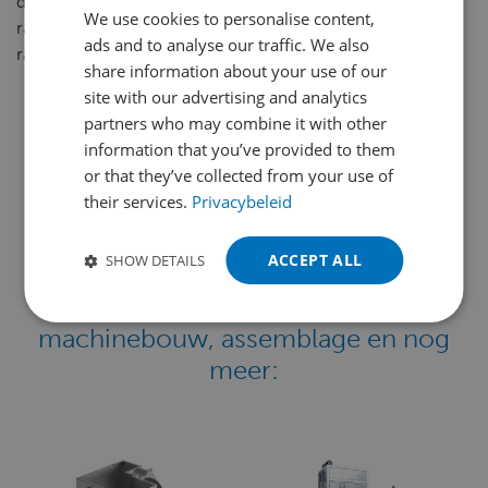
de bedrijfsvoering van Meijer Metal B.V. Het is daarom
We use cookies to personalise content,
DUTCH
raadzaam om deze privacyverklaring regelmatig te
ads and to analyse our traffic. We also
raadplegen.
ENGLISH
share information about your use of our
FRENCH
site with our advertising and analytics
partners who may combine it with other
GERMAN
information that you’ve provided to them
POLISH
or that they’ve collected from your use of
their services.
Privacybeleid
PORTUGUESE
SPANISH
ACCEPT ALL
SHOW DETAILS
We werken samen met en voor
TURKISH
leidende bedrijven
in
machinebouw, assemblage en nog
meer: