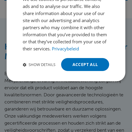
ads and to analyse our traffic. We also
ENGLISH
share information about your use of our
FRENCH
site with our advertising and analytics
partners who may combine it with other
GERMAN
information that you’ve provided to them
POLISH
or that they’ve collected from your use of
Kwaliteit en veiligheid bij Meijer
their services.
Privacybeleid
PORTUGUESE
Metal
SPANISH
ACCEPT ALL
SHOW DETAILS
TURKISH
Bij Meijer Metal staan kwaliteit en veiligheid altijd voorop.
Met jarenlange ervaring in metaalbewerking zorgen wij
ervoor dat elk product voldoet aan de hoogste
kwaliteitsnormen. Door geavanceerde technologieën te
combineren met strikte veiligheidsprocedures,
garanderen wij betrouwbare en duurzame oplossingen.
Onze vakkundige medewerkers werken volgens
gecertificeerde processen en houden zich strikt aan de
veiligheidsvoorschriften, zodat u verzekerd bent van een