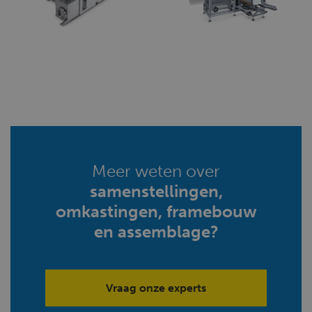
Meer weten over
samenstellingen,
omkastingen, framebouw
en assemblage?
Vraag onze experts